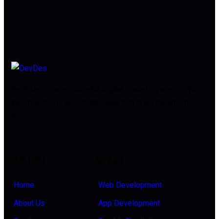
DevNDes is a resourceful digital marketing agency. We
incorporate the best techniques that drive maximum
results.
USER LINKS
SERVICES
Home
Web Development
About Us
App Development