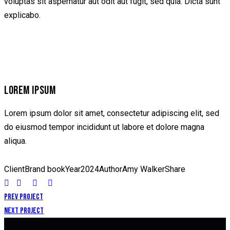
voluptas sit aspernatur aut odit aut fugit, sed quia. Dicta sunt
explicabo.
LOREM IPSUM
Lorem ipsum dolor sit amet, consectetur adipiscing elit, sed
do eiusmod tempor incididunt ut labore et dolore magna
aliqua.
Client
Brand book
Year
2024
Author
Amy Walker
Share
Prev Project
Next Project