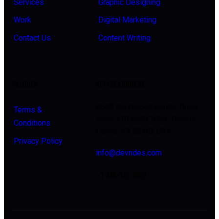
Services
Graphic Designing
Work
Digital Marketing
Contact Us
Content Writing
POLICIES
OFFICE ADDRESS
8609 Westwood Center Drive,
Terms &
Suite 110 PMB 1004, Tysons
Conditions
Corner, VA 22182 USA
Privacy Policy
info@devndes.com
+1-888-320-0307