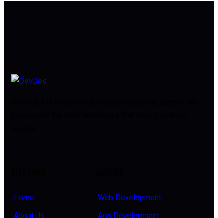
DevNDes is a resourceful digital marketing agency. We
incorporate the best techniques that drive maximum
results.
USER LINKS
SERVICES
Home
Web Development
About Us
App Development