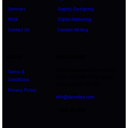
Services
Graphic Designing
Work
Digital Marketing
Contact Us
Content Writing
POLICIES
OFFICE ADDRESS
8609 Westwood Center Drive,
Terms &
Suite 110 PMB 1004, Tysons
Conditions
Corner, VA 22182 USA
Privacy Policy
info@devndes.com
+1-888-320-0307